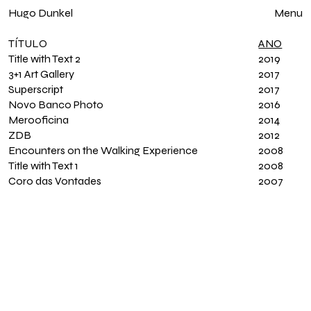
Hugo Dunkel
Fechar
Menu
TÍTULO
ANO
Title with Text 2
2019
3+1 Art Gallery
2017
Superscript
2017
Novo Banco Photo
2016
Merooficina
2014
ZDB
2012
Encounters on the Walking Experience
2008
Title with Text 1
2008
Coro das Vontades
2007
Home
Exposições
Trabalhos
Índice